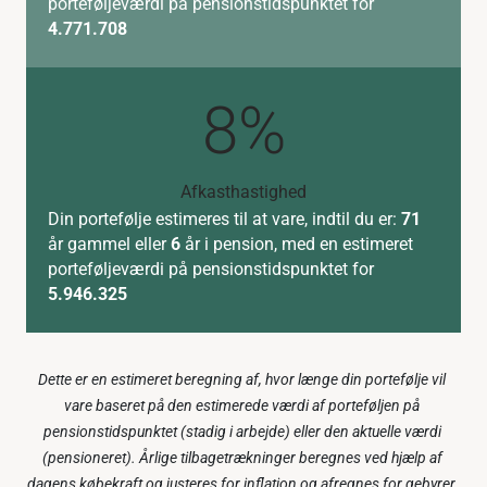
porteføljeværdi på pensionstidspunktet for
4.771.708
8%
Afkasthastighed
Din portefølje estimeres til at vare, indtil du er:
71
år gammel eller
6
år i pension, med en estimeret
porteføljeværdi på pensionstidspunktet for
5.946.325
Dette er en estimeret beregning af, hvor længe din portefølje vil 
vare baseret på den estimerede værdi af porteføljen på 
pensionstidspunktet (stadig i arbejde) eller den aktuelle værdi 
(pensioneret). Årlige tilbagetrækninger beregnes ved hjælp af 
dagens købekraft og justeres for inflation og afregnes for gebyrer, 