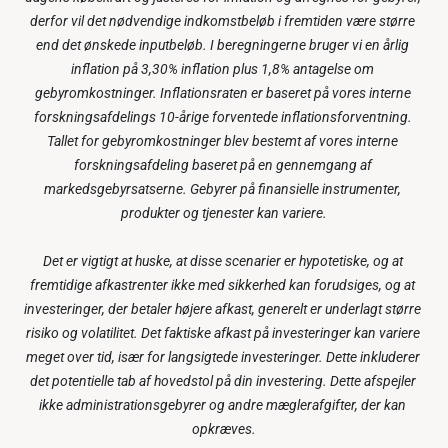
derfor vil det nødvendige indkomstbeløb i fremtiden være større 
end det ønskede inputbeløb. I beregningerne bruger vi en årlig 
inflation på 3,30% inflation plus 1,8% antagelse om 
gebyromkostninger. Inflationsraten er baseret på vores interne 
forskningsafdelings 10-årige forventede inflationsforventning. 
Tallet for gebyromkostninger blev bestemt af vores interne 
forskningsafdeling baseret på en gennemgang af 
markedsgebyrsatserne. Gebyrer på finansielle instrumenter, 
produkter og tjenester kan variere.
Det er vigtigt at huske, at disse scenarier er hypotetiske, og at 
fremtidige afkastrenter ikke med sikkerhed kan forudsiges, og at 
investeringer, der betaler højere afkast, generelt er underlagt større 
risiko og volatilitet. Det faktiske afkast på investeringer kan variere 
meget over tid, især for langsigtede investeringer. Dette inkluderer 
det potentielle tab af hovedstol på din investering. Dette afspejler 
ikke administrationsgebyrer og andre mæglerafgifter, der kan 
opkræves.