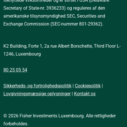
tilknyttede virksomheder og er stiftet i USA (Delaware 
Secretary of State-nr. 3936233) og reguleres af den 
amerikanske tilsynsmyndighed SEC, Securities and 
Exchange Commission (SEC-nummer 801-29362).
K2 Building, Forte 1, 2a rue Albert Borschette, Third Floor L-
1246, Luxembourg
80 25 05 54
Sikkerheds- og fortrolighedspolitik
|
Cookiepolitik
|
Lovgivningsmæssige oplysninger
|
Kontakt os
© 2026 Fisher Investments Luxembourg. Alle rettigheder
forbeholdes.