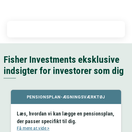
**Pr. 30.6.2026, forvalter Fisher Investments og dets tilknyttede 
virksomheder aktiver for mere end 2.887 mia. kr. globalt
Fisher Investments eksklusive 
indsigter for investorer som dig
PENSIONSPLAN-ÆGNINGSVÆRKTØJ
Læs, hvordan vi kan lægge en pensionsplan,
der passer specifikt til dig.
Få mere at vide >