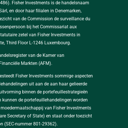
486). Fisher Investments is de handelsnaam
àrl, en door haar filialen in Denemarken,
toezicht van de Commission de surveillance du
 tussenpersoon bij het Commissariat aux
utaire zetel van Fisher Investments in
ette, Third Floor L-1246 Luxembourg.
handelsregister van de Kamer van
Financiële Markten (AFM).
n besteedt Fisher Investments sommige aspecten
llehandelingen uit aan de aan haar gelieerde
uitvorming binnen de portefeuillestrategieën
n kunnen de portefeuillehandelingen worden
de moedermaatschappij van Fisher Investments
e Secretary of State) en staat onder toezicht
on (SEC-nummer 801-29362).