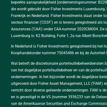
beperkte aansprakelijkheid (ondernemingsnummer: B228
die wordt gebruikt door Fisher Investments Luxembourg, S
Frankrijk en Nederland. Fisher Investments staat onder 
secteur financier ('CSSF') en is tevens geregistreerd als
Assurances ('CAA') onder CAA-nummer 2020CM004. De stat
Luxemburg is: K2 Building, Forte 1, 2a rue Albert Borsch
In Nederland is Fisher Investments geregistreerd bij het 
Koophandelonder nummer 75045486 en bij de Autoriteit 
Wat betreft de discretionaire portefeuillebeheerdienste
van het dagelijkse portefeuillebeheer en van de portefeui
ondernemingen. In het bijzonder wordt de dagelijkse besl
uitgevoerd door Fisher Asset Management, LLC ('FAM') e
verricht door diverse gelieerde ondernemingen. FAM is 
en is gevestigd in de VS (nummer 3936233 van de Delawar
van de Amerikaanse Securities and Exchange Commissi