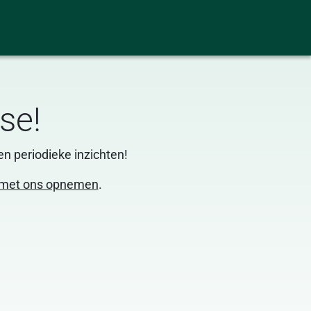
se!
n periodieke inzichten!
 met ons opnemen
.