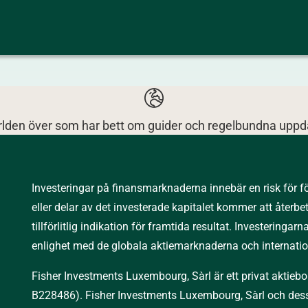
ärlden över som har bett om guider och regelbundna uppda
Investeringar på finansmarknaderna innebär en risk för för
eller delar av det investerade kapitalet kommer att återbet
tillförlitlig indikation för framtida resultat. Investering
enlighet med de globala aktiemarknaderna och internation
Fisher Investments Luxembourg, Sàrl är ett privat aktie
B228486). Fisher Investments Luxembourg, Sàrl och dess 