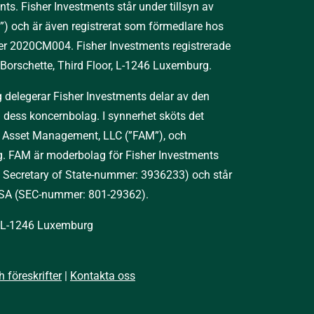
. Fisher Investments står under tillsyn av
) och är även registrerat som förmedlare hos
 2020CM004. Fisher Investments registrerade
t Borschette, Third Floor, L-1246 Luxemburg.
ng delegerar Fisher Investments delar av den
l dess koncernbolag. I synnerhet sköts det
her Asset Management, LLC (”FAM”), och
g. FAM är moderbolag för Fisher Investments
 Secretary of State-nummer: 3936233) och står
 USA (SEC-nummer: 801-29362).
or, L-1246 Luxemburg
 föreskrifter
|
Kontakta oss