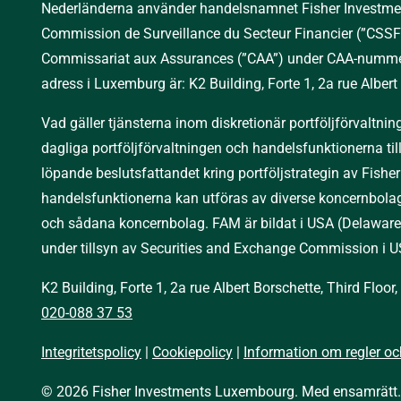
Nederländerna använder handelsnamnet Fisher Investments
Commission de Surveillance du Secteur Financier (”CSSF”
Commissariat aux Assurances (”CAA”) under CAA-nummer
adress i Luxemburg är: K2 Building, Forte 1, 2a rue Alber
Vad gäller tjänsterna inom diskretionär portföljförvaltni
dagliga portföljförvaltningen och handelsfunktionerna til
löpande beslutsfattandet kring portföljstrategin av Fis
handelsfunktionerna kan utföras av diverse koncernbola
och sådana koncernbolag. FAM är bildat i USA (Delaware
under tillsyn av Securities and Exchange Commission i
K2 Building, Forte 1, 2a rue Albert Borschette, Third Flo
020-088 37 53
Integritetspolicy
|
Cookiepolicy
|
Information om regler och
© 2026 Fisher Investments Luxembourg. Med ensamrätt.